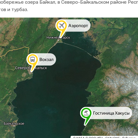
обережье озера Байкал, в Северо-Байкальском районе Респ
в и турбаз.