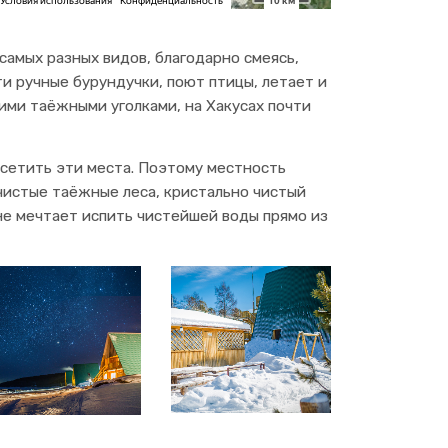
амых разных видов, благодарно смеясь,
и ручные бурундучки, поют птицы, летает и
гими таёжными уголками, на Хакусах почти
осетить эти места. Поэтому местность
 чистые таёжные леса, кристально чистый
с не мечтает испить чистейшей воды прямо из