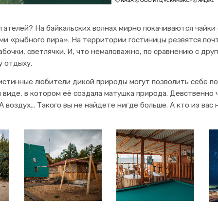
ателей? На байкальских волнах мирно покачиваются чайки с
ми «рыбного пира». На территории гостиницы резвятся почт
бочки, светлячки. И, что немаловажно, по сравнению с дру
 отдыху.
 истинные любители дикой природы могут позволить себе п
 виде, в котором её создала матушка природа. Девственно
 А воздух... Такого вы не найдете нигде больше. А кто из ва