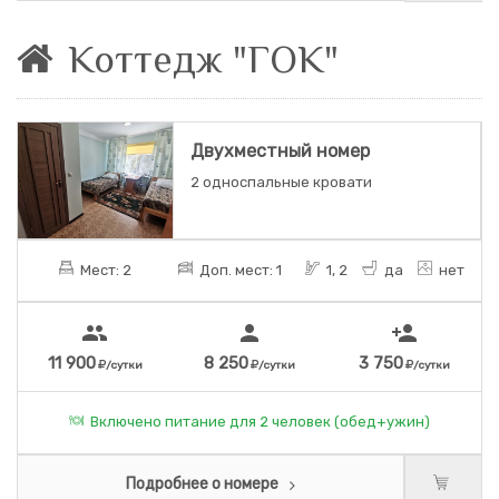
Коттедж "ГОК"
Двухместный номер
2 односпальные кровати
Мест: 2
Доп. мест: 1
1, 2
да
нет
people
person
person_add
11 900
8 250
3 750
/сутки
/сутки
/сутки
Включено питание для 2 человек (обед+ужин)
Подробнее о номере