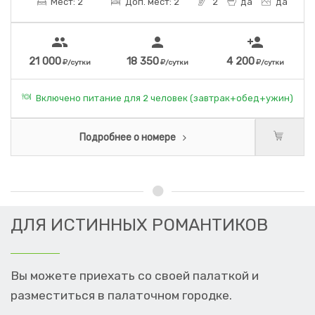
Мест: 2
Доп. мест: 2
2
да
да
people
person
person_add
21 000
18 350
4 200
/сутки
/сутки
/сутки
Включено питание для 2 человек (завтрак+обед+ужин)
Подробнее о номере
ДЛЯ ИСТИННЫХ РОМАНТИКОВ
Вы можете приехать со своей палаткой и
разместиться в палаточном городке.