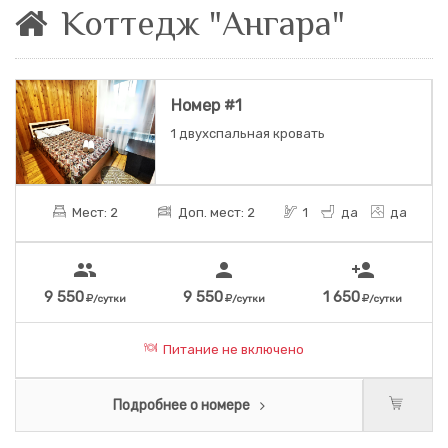
Коттедж "Ангара"
Номер #1
1 двухспальная кровать
Мест: 2
Доп. мест: 2
1
да
да
people
person
person_add
9 550
9 550
1 650
/сутки
/сутки
/сутки
Питание не включено
Подробнее о номере