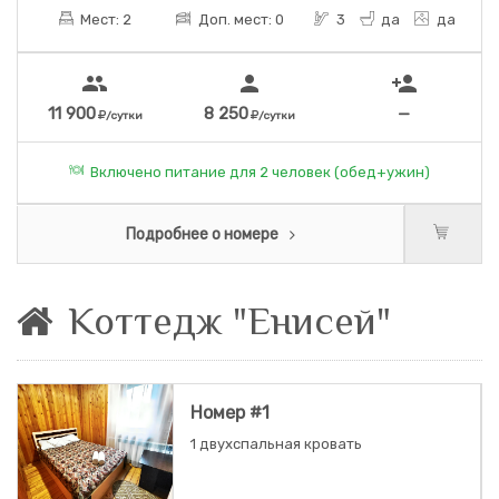
Мест: 2
Доп. мест: 0
3
да
да
people
person
person_add
11 900
8 250
—
/сутки
/сутки
Включено питание для 2 человек (обед+ужин)
Подробнее о номере
Коттедж "Енисей"
Номер #1
1 двухспальная кровать