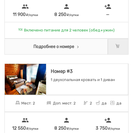
people
person
person_add
11 900
8 250
—
/сутки
/сутки
Включено питание для 2 человек (обед+ужин)
Подробнее о номере
Номер #3
1 двухспальная кровать и 1 диван
Мест: 2
Доп. мест: 2
2
да
да
people
person
person_add
12 550
8 250
3 750
/сутки
/сутки
/сутки