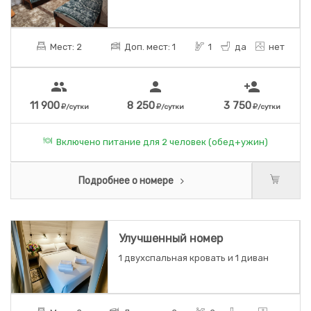
Мест: 2
Доп. мест: 1
1
да
нет
people
person
person_add
11 900
8 250
3 750
/сутки
/сутки
/сутки
Включено питание для 2 человек (обед+ужин)
Подробнее о номере
Улучшенный номер
1 двухспальная кровать и 1 диван