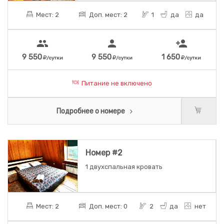
Мест: 2
Доп. мест: 2
1
да
да
people
person
person_add
9 550
9 550
1 650
/сутки
/сутки
/сутки
Питание не включено
Подробнее о номере
Номер #2
1 двухспальная кровать
Мест: 2
Доп. мест: 0
2
да
нет