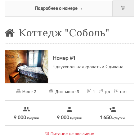
Подробнее о номере
Коттедж "Соболь"
Номер #1
1 двухспальная кровать и 2 дивана
Мест: 3
Доп. мест: 3
1
да
нет
people
person
person_add
9 000
9 000
1 650
/сутки
/сутки
/сутки
Питание не включено