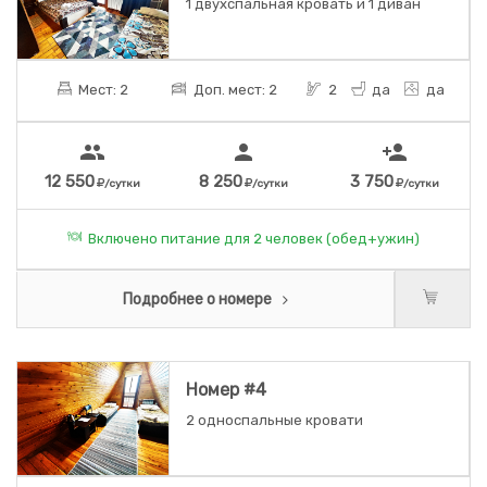
1 двухспальная кровать и 1 диван
Мест: 2
Доп. мест: 2
2
да
да
people
person
person_add
12 550
8 250
3 750
/сутки
/сутки
/сутки
Включено питание для 2 человек (обед+ужин)
Подробнее о номере
Номер #4
2 односпальные кровати