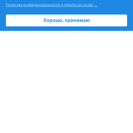
Политика конфиденциальности и обработки cookie →
Контакты
Хорошо, принимаю
ПОЛЕЗНАЯ ИНФОРМАЦИЯ
3D панорамы
Отзывы
Как добраться?
Акции и скидки
Инфо для отдыхающих
ОФИС ПРОДАЖ
пр-т 60 лет СССР, д.3/1, офис 21,