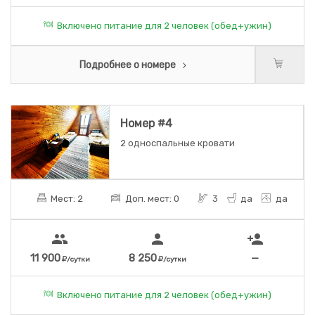
Включено питание для 2 человек (обед+ужин)
Подробнее о номере
Номер #4
2 односпальные кровати
Мест: 2
Доп. мест: 0
3
да
да
people
person
person_add
11 900
8 250
—
/сутки
/сутки
Включено питание для 2 человек (обед+ужин)