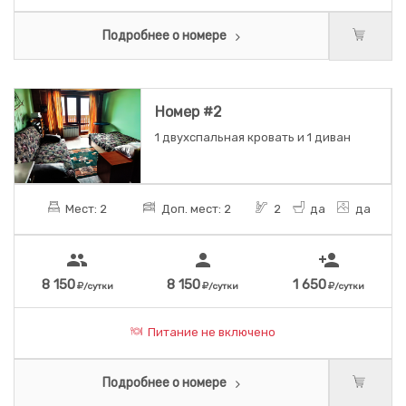
Подробнее о номере
Номер #2
1 двухспальная кровать и 1 диван
Мест: 2
Доп. мест: 2
2
да
да
people
person
person_add
8 150
8 150
1 650
/сутки
/сутки
/сутки
Питание не включено
Подробнее о номере